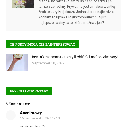
przez 6 lat mieszkałam w Chinach obserwując
tamtejsze rośliny. Prywatnie jestem absolwentką
Architektury Krajobrazu.Jednak to co najbardziej
kocham to uprawa roślin tropikalnych! A już
najlepsze rośliny to te, które można zjeść!
TE POSTY MOGĄ CIĘ ZAINTERESOWAĆ
Beninkaza szorstka, czyli chiński melon zimowy!
September 10, 2022
PRZEŚLIJ KOMENTARZ
8 Komentarze
Anonimowy
16 października 2022 17:13
gdzie go kupić