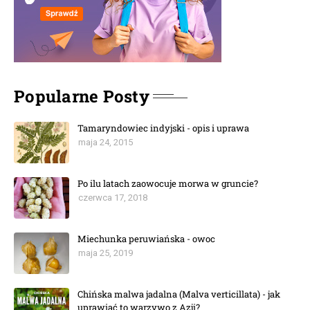
Popularne Posty
Tamaryndowiec indyjski - opis i uprawa
maja 24, 2015
Po ilu latach zaowocuje morwa w gruncie?
czerwca 17, 2018
Miechunka peruwiańska - owoc
maja 25, 2019
Chińska malwa jadalna (Malva verticillata) - jak
uprawiać to warzywo z Azji?