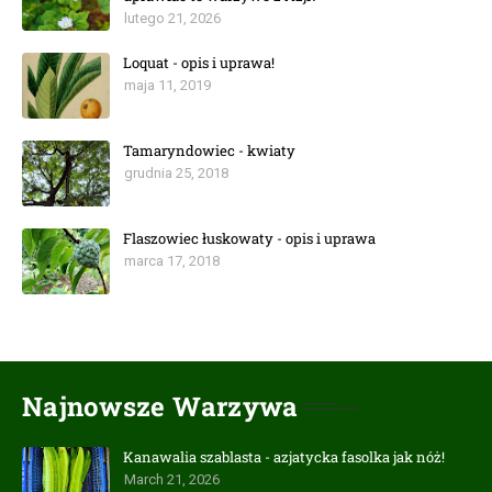
lutego 21, 2026
Loquat - opis i uprawa!
maja 11, 2019
Tamaryndowiec - kwiaty
grudnia 25, 2018
Flaszowiec łuskowaty - opis i uprawa
marca 17, 2018
Najnowsze Warzywa
Kanawalia szablasta - azjatycka fasolka jak nóż!
March 21, 2026