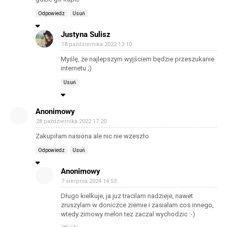
Odpowiedz
Usuń
Justyna Sulisz
18 października 2022 13:10
Myślę, że najlepszym wyjściem będzie przeszukanie
internetu ;)
Usuń
Anonimowy
28 października 2022 17:20
Zakupiłam nasiona ale nic nie wzeszło
Odpowiedz
Usuń
Anonimowy
7 sierpnia 2024 14:53
Długo kielkuje, ja juz tracilam nadzieje, nawet
zruszylam w doniczce ziemie i zasialam cos innego,
wtedy zimowy melon tez zaczal wychodzic :-)