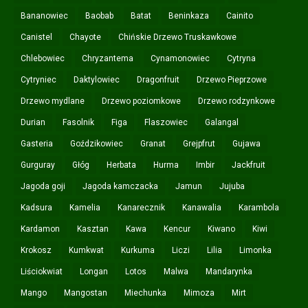
Bananowiec
Baobab
Batat
Beninkaza
Cainito
Canistel
Chayote
Chińskie Drzewo Truskawkowe
Chlebowiec
Chryzantema
Cynamonowiec
Cytryna
Cytryniec
Daktylowiec
Dragonfruit
Drzewo Pieprzowe
Drzewo mydlane
Drzewo poziomkowe
Drzewo rodzynkowe
Durian
Fasolnik
Figa
Flaszowiec
Galangal
Gasteria
Goździkowiec
Granat
Grejpfrut
Gujawa
Gurguray
Głóg
Herbata
Hurma
Imbir
Jackfruit
Jagoda goji
Jagoda kamczacka
Jamun
Jujuba
Kadsura
Kamelia
Kanarecznik
Kanawalia
Karambola
Kardamon
Kasztan
Kawa
Kencur
Kiwano
Kiwi
Krokosz
Kumkwat
Kurkuma
Liczi
Lilia
Limonka
Liściokwiat
Longan
Lotos
Malwa
Mandarynka
Mango
Mangostan
Miechunka
Mimoza
Mirt