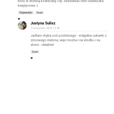
kroić w drobną kosteczkę i np. nadziewać nimi ciasteczka
księżycowe :)
Odpowiedz
Usuń
Justyna Sulisz
3 listopada 2025 12:46
Jadłam chyba coś podobnego - indyjskie cukierki z
zimowego melona, więc można i na słodko i na
słono - idealnie!
Usuń