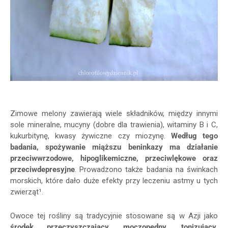
Zimowe melony zawierają wiele składników, między innymi
sole mineralne, mucyny (dobre dla trawienia),
witaminy B i C,
kukurbitynę, kwasy żywiczne czy miozynę.
Według tego
badania, spożywanie miąższu beninkazy ma działanie
przeciwwrzodowe, hipoglikemiczne, przeciwlękowe oraz
przeciwdepresyjne
. Prowadzono także badania na świnkach
morskich, które dało duże efekty przy leczeniu astmy u tych
zwierząt
¹
.
Owoce tej rośliny są tradycyjnie stosowane są w Azji jako
środek przeczyszczający, moczopędny, tonizujący,