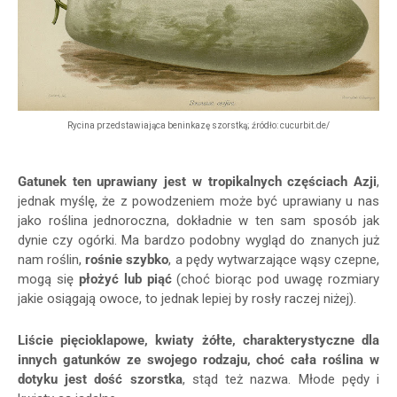
Rycina przedstawiająca beninkazę szorstką; źródło: cucurbit.de/
Gatunek ten uprawiany jest w tropikalnych częściach Azji
,
jednak myślę, że z powodzeniem może być uprawiany u nas
jako roślina jednoroczna, dokładnie w ten sam sposób jak
dynie czy ogórki. Ma bardzo podobny wygląd do znanych już
nam roślin,
rośnie szybko
, a pędy wytwarzające wąsy czepne,
mogą się
płożyć lub piąć
(choć biorąc pod uwagę rozmiary
jakie osiągają owoce, to jednak lepiej by rosły raczej niżej).
Liście pięcioklapowe, kwiaty żółte, charakterystyczne dla
innych gatunków ze swojego rodzaju, choć cała roślina w
dotyku jest dość szorstka
, stąd też nazwa. Młode pędy i