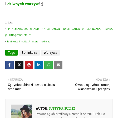
i
dziwnych warzyw
! ;)
Źródła:
¹
PHARMACOGNOSTIC AND PHYTOCHEMICAL INVESTIGATION OF BENINCASA HISPIDA
(THUNB.) COGN. FRUIT
²
Benincasa hispida: A natural medicine
Tags
Beninkaza
Warzywa
STARSZA
NOWSZA
Cytryniec chiński - owoc o pięciu
Owoce cytryńca - smak,
smakach!
właściwości i przepisy
AUTOR:
JUSTYNA SULISZ
Prowadzę Chlorofilowy Dziennik od 2013 roku, a