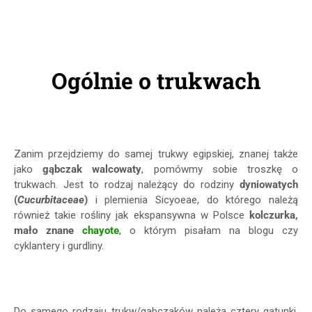
Ogólnie o trukwach
Zanim przejdziemy do samej trukwy egipskiej, znanej także
jako
gąbczak walcowaty
, pomówmy sobie troszkę o
trukwach. Jest to rodzaj należący do rodziny
dyniowatych
(
Cucurbitaceae
)
i plemienia Sicyoeae, do którego należą
również takie rośliny jak ekspansywna w Polsce
kolczurka,
mało znane
chayote
, o którym pisałam na blogu czy
cyklantery i gurdliny.
Do samego rodzaju trukw/gąbczaków należą cztery gatunki.