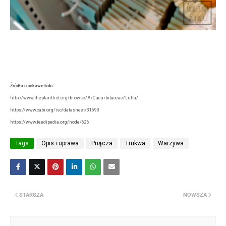
Źródła i ciekawe linki:
http://www.theplantlist.org/browse/A/Cucurbitaceae/Luffa/
https://www.cabi.org/isc/datasheet/31693
https://www.feedipedia.org/node/626
Tags
Opis i uprawa
Pnącza
Trukwa
Warzywa
STARSZA
NOWSZA