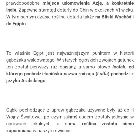
prawdopodobne
miejsce udomowienia Azję, a konkretnie
Indie
. Zapewne stamtąd dotarły do Chin w okolicach VI wieku.
W tym samym czasie roślina dotarła także
na Bliski Wschód i
do Egiptu
.
To właśnie Egipt jest najważniejszym punktem w historii
gąbczaka walcowatego. W starych egipskich zwojach gatunek
ten został pierwszy raz opisany, a samo słowo
loofah
, od
którego pochodzi łacińska nazwa rodzaju (
Luffa
) pochodzi z
języka Arabskiego
.
Gąbki pochodzące z upraw gąbczaka używane były aż do II
Wojny Światowej, po czym jakimś cudem zostały jednynie w
uprawach lokalnych, a sama
roślina została nieco
zapomniana
w naszym świecie.