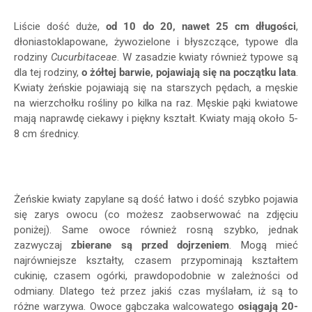
Liście dość duże,
od 10 do 20, nawet 25 cm długości
,
dłoniastoklapowane, żywozielone i błyszczące, typowe dla
rodziny
Cucurbitaceae
. W zasadzie kwiaty również typowe są
dla tej rodziny,
o żółtej barwie, pojawiają się na początku lata
.
Kwiaty żeńskie pojawiają się na starszych pędach, a męskie
na wierzchołku rośliny po kilka na raz. Męskie pąki kwiatowe
mają naprawdę ciekawy i piękny kształt. Kwiaty mają około 5-
8 cm średnicy.
Żeńskie kwiaty zapylane są dość łatwo i dość szybko pojawia
się zarys owocu (co możesz zaobserwować na zdjęciu
poniżej). Same owoce również rosną szybko, jednak
zazwyczaj
zbierane są przed dojrzeniem
. Mogą mieć
najrówniejsze kształty, czasem przypominają kształtem
cukinię, czasem ogórki, prawdopodobnie w zależności od
odmiany. Dlatego też przez jakiś czas myślałam, iż są to
różne warzywa. Owoce gąbczaka walcowatego
osiągają 20-