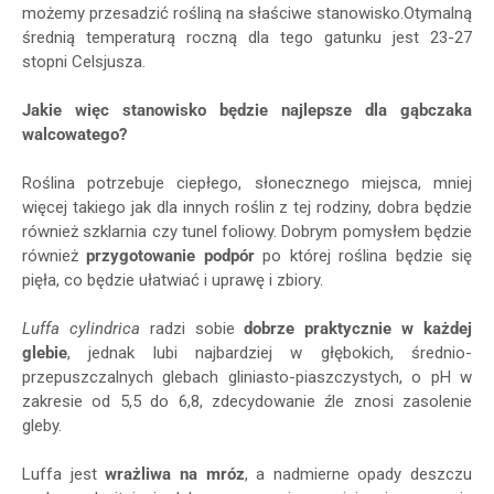
możemy przesadzić rośliną na słaściwe stanowisko.Otymalną
średnią temperaturą roczną dla tego gatunku jest 23-27
stopni Celsjusza.
Jakie więc stanowisko będzie najlepsze dla gąbczaka
walcowatego?
Roślina potrzebuje ciepłego, słonecznego miejsca, mniej
więcej takiego jak dla innych roślin z tej rodziny, dobra będzie
również szklarnia czy tunel foliowy. Dobrym pomysłem będzie
również
przygotowanie podpór
po której roślina będzie się
pięła, co będzie ułatwiać i uprawę i zbiory.
Luffa cylindrica
radzi sobie
dobrze praktycznie w każdej
glebie
, jednak lubi najbardziej w głębokich, średnio-
przepuszczalnych glebach gliniasto-piaszczystych,
o pH w
zakresie od 5,5 do 6,8,
zdecydowanie źle znosi zasolenie
gleby.
Luffa jest
wrażliwa na mróz
, a nadmierne opady deszczu