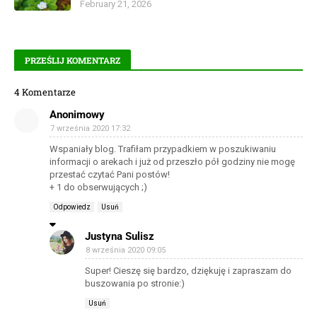
February 21, 2026
PRZEŚLIJ KOMENTARZ
4 Komentarze
Anonimowy
7 września 2020 17:32
Wspaniały blog. Trafiłam przypadkiem w poszukiwaniu
informacji o arekach i już od przeszło pół godziny nie mogę
przestać czytać Pani postów!
+ 1 do obserwujących ;)
Odpowiedz
Usuń
Justyna Sulisz
8 września 2020 09:05
Super! Cieszę się bardzo, dziękuję i zapraszam do
buszowania po stronie:)
Usuń