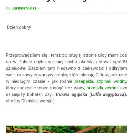
by
Justyna Sulisz
Dzień dobry!
Przeprowadziłam się i teraz po drugiej stronie ulicy mam coś
co w Polsce chyba najlepiej chyba określają słowa
ogródki
działkowe
. Zaszłam tam niedawno z ciekawości i odkryłam
wiele ciekawych warzyw i roslin, które planuję Ci tutaj pokazać
w niedługim czasie - jak rośnie
przepękla
,
szpinak wodny
,
który spokojnie może rosnąć bez wody,
orzeszki ziemne
czy
dzisiejszy bohater, czyli
trukwa egipska (
Luffa aegyptiaca
),
choć w Chińskiej wersji :)