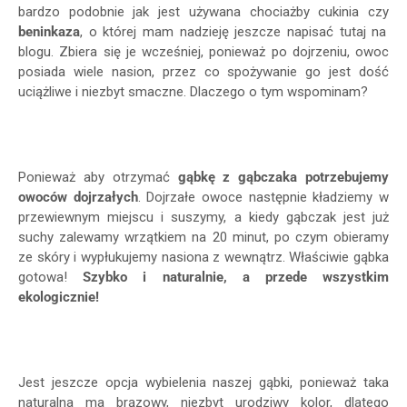
bardzo podobnie jak jest używana chociażby cukinia czy
beninkaza
, o której mam nadzieję jeszcze napisać tutaj na
blogu. Zbiera się je wcześniej, ponieważ po dojrzeniu, owoc
posiada wiele nasion, przez co spożywanie go jest dość
uciążliwe i niezbyt smaczne. Dlaczego o tym wspominam?
Ponieważ aby otrzymać
gąbkę z gąbczaka potrzebujemy
owoców dojrzałych
. Dojrzałe owoce następnie kładziemy w
przewiewnym miejscu i suszymy, a kiedy gąbczak jest już
suchy zalewamy wrzątkiem na 20 minut, po czym obieramy
ze skóry i wypłukujemy nasiona z wewnątrz. Właściwie gąbka
gotowa!
Szybko i naturalnie, a przede wszystkim
ekologicznie!
Jest jeszcze opcja wybielenia naszej gąbki, ponieważ taka
naturalna ma brązowy, niezbyt urodziwy kolor, dlatego