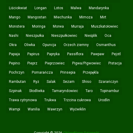
Liściokwiat
Longan
Lotos
Malwa
Mandarynka
Mango
Mangostan
Miechunka
Mimoza
Mirt
Monstera
Moringa
Morwa
Murraja
Muszkatołowiec
Nashi
Nieszpułka
Nieszpułkowiec
Nieśplik
Oca
Okra
Oliwka
Opuncja
Orzech ziemny
Osmanthus
Papaja
Papirus
Papryka
Passiflora
Pawpaw
Pejotl
Pepino
Pieprz
Pieprzowiec
Pigwa/Pigwowiec
Pistacja
Pochrzyn
Pomarańcza
Prinsepia
Przepękla
Rambutan
Ryż
Salak
Sezam
Shiso
Szarańczyn
Szpinak
Słodliwka
Tamaryndowiec
Taro
Topinambur
Trawa cytrynowa
Trukwa
Trzcina cukrowa
Urodlin
Wampi
Wanilia
Wawrzyn
Wyćwiklin
Copyright ©
2026
Chlorofilowy Dziennik!