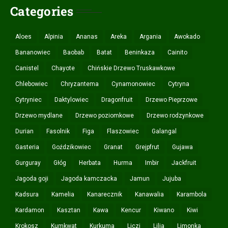
Categories
Aloes
Alpinia
Ananas
Areka
Argania
Awokado
Bananowiec
Baobab
Batat
Beninkaza
Cainito
Canistel
Chayote
Chińskie Drzewo Truskawkowe
Chlebowiec
Chryzantema
Cynamonowiec
Cytryna
Cytryniec
Daktylowiec
Dragonfruit
Drzewo Pieprzowe
Drzewo mydlane
Drzewo poziomkowe
Drzewo rodzynkowe
Durian
Fasolnik
Figa
Flaszowiec
Galangal
Gasteria
Goździkowiec
Granat
Grejpfrut
Gujawa
Gurguray
Głóg
Herbata
Hurma
Imbir
Jackfruit
Jagoda goji
Jagoda kamczacka
Jamun
Jujuba
Kadsura
Kamelia
Kanarecznik
Kanawalia
Karambola
Kardamon
Kasztan
Kawa
Kencur
Kiwano
Kiwi
Krokosz
Kumkwat
Kurkuma
Liczi
Lilia
Limonka