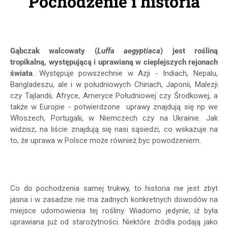
Pochodzenie i historia
Gąbczak walcowaty (
Luffa aegyptiaca
) jest rośliną
tropikalną, występującą i uprawianą w cieplejszych rejonach
świata
. Występuje powszechnie w Azji - Indiach, Nepalu,
Bangladeszu, ale i w południowych Chinach, Japonii, Malezji
czy Tajlandii; Afryce, Ameryce Południowej czy Środkowej, a
także w Europie - potwierdzone uprawy znajdują się np we
Włoszech, Portugalii, w Niemczech czy na Ukrainie. Jak
widzisz, na liście znajdują się nasi sąsiedzi, co wskazuje na
to, że uprawa w Polsce może również byc powodzeniem.
Co do pochodzenia samej trukwy, to historia nie jest zbyt
jasna i w zasadzie nie ma żadnych konkretnych dowodów na
miejsce udomowienia tej rośliny. Wiadomo jedynie, iź była
uprawiana już od starożytności. Niektóre źródła podają jako