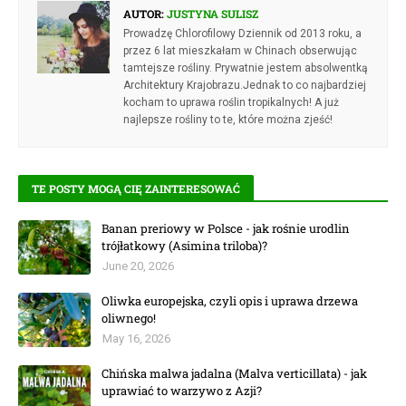
AUTOR:
JUSTYNA SULISZ
Prowadzę Chlorofilowy Dziennik od 2013 roku, a
przez 6 lat mieszkałam w Chinach obserwując
tamtejsze rośliny. Prywatnie jestem absolwentką
Architektury Krajobrazu.Jednak to co najbardziej
kocham to uprawa roślin tropikalnych! A już
najlepsze rośliny to te, które można zjeść!
TE POSTY MOGĄ CIĘ ZAINTERESOWAĆ
Banan preriowy w Polsce - jak rośnie urodlin
trójłatkowy (Asimina triloba)?
June 20, 2026
Oliwka europejska, czyli opis i uprawa drzewa
oliwnego!
May 16, 2026
Chińska malwa jadalna (Malva verticillata) - jak
uprawiać to warzywo z Azji?