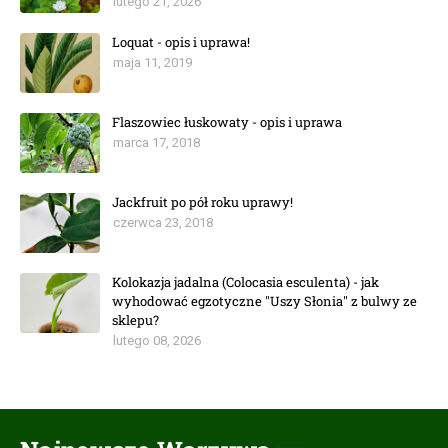
lutego 21, 2026
Loquat - opis i uprawa!
maja 11, 2019
Flaszowiec łuskowaty - opis i uprawa
marca 17, 2018
Jackfruit po pół roku uprawy!
czerwca 23, 2018
Kolokazja jadalna (Colocasia esculenta) - jak
wyhodować egzotyczne "Uszy Słonia" z bulwy ze
sklepu?
lutego 08, 2026